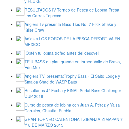
y FLUKE
RESULTADOS IV Torneo de Pesca de Lobina,Presa
Los Carros Tepexco
Anglers Tv presenta Bass Tips No. 7 Flick Shake y
Killer Craw
Adios a LOS FOROS DE LA PESCA DEPORTIVA EN
MEXICO
¡Obtén tu lobina trofeo antes del desove!
TEJUBASS en plan grande en torneo Valle de Bravo,
Edo.Mex
Anglers TV, presenta:Trophy Bass - El Salto Lodge y
Sinaloa Shad de WASP Baits
Resultados 4° Fecha y FINAL Serial Bass Challenger
CUP 2016
Curso de pesca de lobina con Juan A. Pérez y Yaisa
Corrales, Chautla, Puebla
GRAN TORNEO CALENTONA TZIBANZA-ZIMAPAN 7
Y 8 DE MARZO 2015