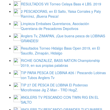
RESULTADOS VII Torneo Celaya Bass 4 LBS. 2019
2 PESCADORAS, en El Salto, Yaisa Corrales y Paty
Ramírez, ¡Buena Pesca!
Limpieza Embalses Queretanos, Asociación
Queretana de Pescadores Depotivos
Anglers Tv, ZIMAPAN, ¡Que buena pesca de LOBINAS
GRANDES!
Resultados Torneo Hidalgo Bass Open 2019, en El
Saucillo, Zimapán, Hidalgo
RICHIE GONZALEZ, BASS NATION Championship
2019, en sus propias palabras
TIP PARA PESCA DE LOBINA #26 / Pescando Lobinas
con Tubos Anglers Tv
TIP 27 DE PESCA DE LOBINA El Poderoso
Microfinesse Jig Z-Man - TRD HogZ.
ANGLERS TV PESCANDO CON TWIN RIG EN EL
SALTO
ANGLERS TV PESCANDO GRANDES TUCUNARES