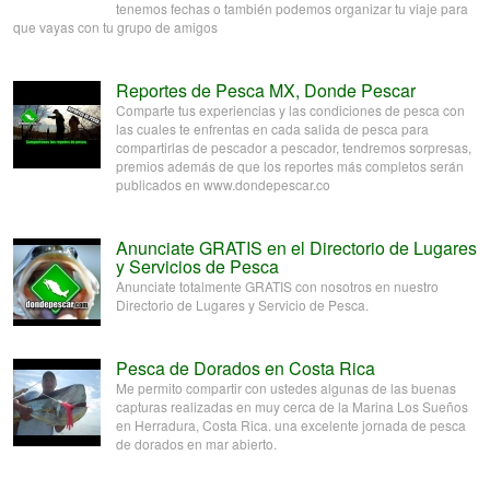
tenemos fechas o también podemos organizar tu viaje para
que vayas con tu grupo de amigos
Reportes de Pesca MX, Donde Pescar
Comparte tus experiencias y las condiciones de pesca con
las cuales te enfrentas en cada salida de pesca para
compartirlas de pescador a pescador, tendremos sorpresas,
premios además de que los reportes más completos serán
publicados en www.dondepescar.co
Anunciate GRATIS en el Directorio de Lugares
y Servicios de Pesca
Anunciate totalmente GRATIS con nosotros en nuestro
Directorio de Lugares y Servicio de Pesca.
Pesca de Dorados en Costa Rica
Me permito compartir con ustedes algunas de las buenas
capturas realizadas en muy cerca de la Marina Los Sueños
en Herradura, Costa Rica. una excelente jornada de pesca
de dorados en mar abierto.