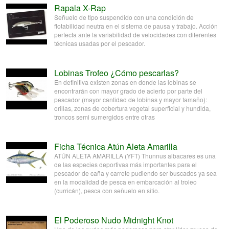
Rapala X-Rap
Señuelo de tipo suspendido con una condición de
flotabilidad neutra en el sistema de pausa y trabajo. Acción
perfecta ante la variabilidad de velocidades con diferentes
técnicas usadas por el pescador.
Lobinas Trofeo ¿Cómo pescarlas?
En definitiva existen zonas en donde las lobinas se
encontrarán con mayor grado de acierto por parte del
pescador (mayor cantidad de lobinas y mayor tamaño):
orillas, zonas de cobertura vegetal superficial y hundida,
troncos semi sumergidos entre otras
Ficha Técnica Atún Aleta Amarilla
ATÚN ALETA AMARILLA (YFT) Thunnus albacares es una
de las especies deportivas más importantes para el
pescador de caña y carrete pudiendo ser buscados ya sea
en la modalidad de pesca en embarcación al troleo
(curricán), pesca con señuelo en sitio.
El Poderoso Nudo Midnight Knot