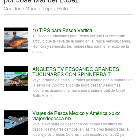
Con José Manuel López Pinto.
10 TIPS para Pesca Vertical
10 Recomendaciones para Pesca Vertical Un excelente
artículo que te lleva de la mano en la Pesca Vertical, cañas,
técnicas y señueslo, los mejores tips para tener éxito en la
pesca.
ANGLERS TV PESCANDO GRANDES
TUCUNARES CON SPINNERBAIT
Vaya jornada de Yaisa Corrales pescando por la mañana en
la selva de Colombia, donde logró pescar 3 enormes
tucunares usando una hawaiana o spinnerbait de Chief
Baits México...
Viajes de Pesca México y América 2022
viajesdepesca.mx
Vive la aventura de pescar en los mejores destinos de
pesca, los mejores campos, en las mejores temporadas, a
los mejores precios Quieres ir con nosotros en 2022 ya