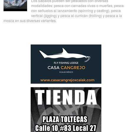
Los Sábalos pueden ser pescados con diversas
modalidades: pesca con carnadas vivas o muertas, pesca
con señuelos al lanzamiento (spinning y casting), pesca
vertical (jigging) y pesca al curricán (trolling) y pesca a la
mosca en sus diversas variantes.