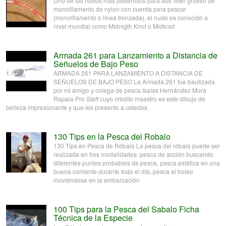
Uno de los nudos más poderosos para atar líder grueso de
monofilamento de nylon con cuerda para pescar
(monofilamento o línea trenzada), el nudo es conocido a
nivel mundial como Midnigth Knot o Midknot
Armada 261 para Lanzamiento a Distancia de
Señuelos de Bajo Peso
ARMADA 261 PARA LANZAMIENTO A DISTANCIA DE
SEÑUELOS DE BAJO PESO La Armada 261 fue bautizada
por mi amigo y colega de pesca Isaías Hernández Mora
Rapala Pro Staff cuyo crédito maestro es este dibujo de
belleza impresionante y que les presento a ustedes.
130 Tips en la Pesca del Robalo
130 Tips en Pesca de Róbalo La pesca del róbalo puede ser
realizada en tres modalidades: pesca de acción buscando
diferentes puntos probables de pesca, pesca estática en una
buena corriente durante todo el día, pesca al troleo
moviéndose en la embarcación
100 Tips para la Pesca del Sabalo Ficha
Técnica de la Especie