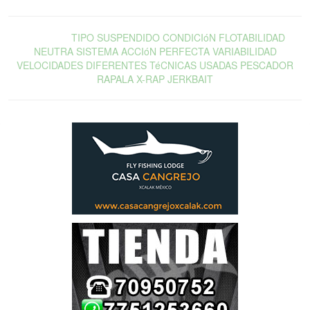
SEñUELO
TIPO
SUSPENDIDO
CONDICIóN
FLOTABILIDAD
NEUTRA
SISTEMA
ACCIóN
PERFECTA
VARIABILIDAD
VELOCIDADES
DIFERENTES
TéCNICAS
USADAS
PESCADOR
RAPALA
X-RAP
JERKBAIT