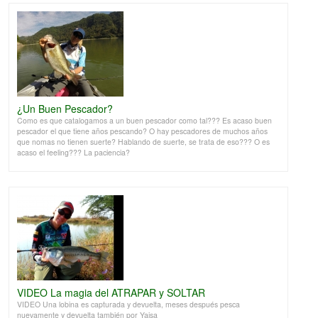
¿Un Buen Pescador?
Como es que catalogamos a un buen pescador como tal??? Es acaso buen
pescador el que tiene años pescando? O hay pescadores de muchos años
que nomas no tienen suerte? Hablando de suerte, se trata de eso??? O es
acaso el feeling??? La paciencia?
VIDEO La magia del ATRAPAR y SOLTAR
VIDEO Una lobina es capturada y devuelta, meses después pesca
nuevamente y devuelta también por Yaisa