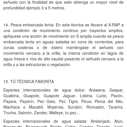
señuelo con la finalidad de que este obtenga un mayor nivel de
profundidad ejemplo 3 a 5 metros.
14. Pesca embarcada lenta: En esta técnica se llevara al X-RAP a
una condición de movimiento continuo por trayectos amplios,
aplíquese una acción de movimiento en S amplia cuando se pesca
embarcada lenta en aguas saladas en zona de corrientes, para
zonas costeras o de estero manténgase el señuelo con
movimiento cercano a la orilla, la misma condición en lagos de
agua fresca o ríos de alto caudal pasando el señuelo cercano a la
orilla y a las estructuras o vegetación.
15. TÚ TÉCNICA FAVORITA
Especies internacionales de agua dulce: Arawana, Gaspar,
Guabina, Guapote, Guapote Jaguar, Lobina, Lucio, Pavón,
Payara, Payarín, Pez Gato, Pez Tigre, Picua, Perca del Nilo,
Machaca o Macabil, Mojarras, Surubín, Roncador, Tararira,
Trucha, Salmón, Zander, Walleye, tu pez...
Especies internacionales de agua salada: Amberjack, Atún,
Barracuda, Barramundi, Bonito, Cobia, Corvina, Dorado, Jurel,