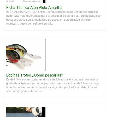
Ficha Técnica Atún Aleta Amarilla
ATÚN ALETA AMARILLA (YFT) Thunnus albacares es una de las especies
deportivas más importantes para el pescador de caña y carrete pudiendo ser
buscados ya sea en la modalidad de pesca en embarcación al troleo
(curricán), pesca con señuelo en sitio.
Lobinas Trofeo ¿Cómo pescarlas?
En definitiva existen zonas en donde las lobinas se encontrarán con mayor
grado de acierto por parte del pescador (mayor cantidad de lobinas y mayor
tamaño): orillas, zonas de cobertura vegetal superficial y hundida, troncos
semi sumergidos entre otras