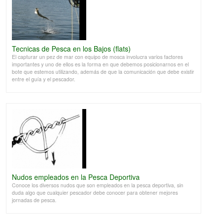
Tecnicas de Pesca en los Bajos (flats)
El capturar un pez de mar con equipo de mosca involucra varios factores
importantes y uno de ellos es la forma en que debemos posicionarnos en el
bote que estemos utilizando, además de que la comunicación que debe existir
entre el guía y el pescador.
Nudos empleados en la Pesca Deportiva
Conoce los diversos nudos que son empleados en la pesca deportiva, sin
duda algo que cualquier pescador debe conocer para obtener mejores
jornadas de pesca.