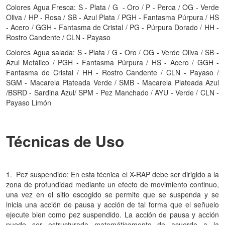
Colores Agua Fresca: S - Plata / G - Oro / P - Perca / OG - Verde
Oliva / HP - Rosa / SB - Azul Plata / PGH - Fantasma Púrpura / HS
- Acero / GGH - Fantasma de Cristal / PG - Púrpura Dorado / HH -
Rostro Candente / CLN - Payaso
Colores Agua salada: S - Plata / G - Oro / OG - Verde Oliva / SB -
Azul Metálico / PGH - Fantasma Púrpura / HS - Acero / GGH -
Fantasma de Cristal / HH - Rostro Candente / CLN - Payaso /
SGM - Macarela Plateada Verde / SMB - Macarela Plateada Azul
/BSRD - Sardina Azul/ SPM - Pez Manchado / AYU - Verde / CLN -
Payaso Limón
Técnicas de Uso
1. Pez suspendido: En esta técnica el X-RAP debe ser dirigido a la
zona de profundidad mediante un efecto de movimiento continuo,
una vez en el sitio escogido se permite que se suspenda y se
inicia una acción de pausa y acción de tal forma que el señuelo
ejecute bien como pez suspendido. La acción de pausa y acción
puede ser estructurada matemáticamente de acuerdo a la