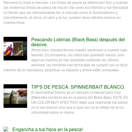
Renueva tu línea a menudo, Las líneas de pesca se deterioran! Aun y cuando
las modernas líneas de pesca de hoy en día como los híbridos y las trenzadas
no tienen que ser reemplazadas tan a menudo como el fluorocarbono y
monofilamento, el clima, el calor y la luz, pueden tener efectos nocivos en
nuestra línea.
Pescando Lobinas (Black Bass) después del
desove.
Ahora bien, transportemos nuestro escenario a nuestro lago
favorito: Es primavera, los nidos han quedado vacíos, solo
algunos machos se han quedado cuidando los últimos
alevines, las hembras han terminado de cumplir con el ritual
máximo de la naturaleza, perpetuar su especie y ahora están exhaustas
TIP'S DE PESCA. SPINNERBAIT BLANCO.
El Spinnerbait blanco es un señuelo universal para muy
diferentes condiciones en la pesca del Black Bass, ESTE ES
UN COLOR MUY EFECTIVO! dado que realmente los peces
no lo ven blanco sino que lo que ven es el reflejo de la luz
ultravioleta sobre el mismo
Engancha a tus hijos en la pesca!