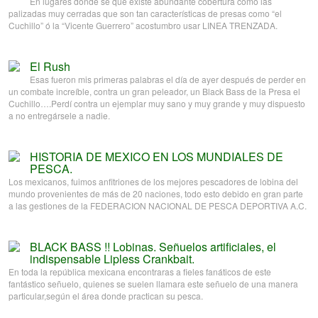
En lugares donde sé que existe abundante cobertura como las
palizadas muy cerradas que son tan características de presas como “el
Cuchillo” ó la “Vicente Guerrero” acostumbro usar LINEA TRENZADA.
El Rush
Esas fueron mis primeras palabras el día de ayer después de perder en
un combate increíble, contra un gran peleador, un Black Bass de la Presa el
Cuchillo….Perdí contra un ejemplar muy sano y muy grande y muy dispuesto
a no entregársele a nadie.
HISTORIA DE MEXICO EN LOS MUNDIALES DE
PESCA.
Los mexicanos, fuimos anfitriones de los mejores pescadores de lobina del
mundo provenientes de más de 20 naciones, todo esto debido en gran parte
a las gestiones de la FEDERACION NACIONAL DE PESCA DEPORTIVA A.C.
BLACK BASS !! Lobinas. Señuelos artificiales, el
indispensable Lipless Crankbait.
En toda la república mexicana encontraras a fieles fanáticos de este
fantástico señuelo, quienes se suelen llamara este señuelo de una manera
particular,según el área donde practican su pesca.