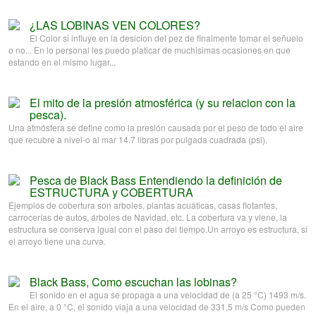
¿LAS LOBINAS VEN COLORES?
El Color si influye en la desicion del pez de finalmente tomar el señuelo
o no... En lo personal les puedo platicar de muchisimas ocasiones en que
estando en el mismo lugar...
El mito de la presión atmosférica (y su relacion con la
pesca).
Una atmósfera se define como la presión causada por el peso de todo el aire
que recubre a nivel-o al mar 14.7 libras por pulgada cuadrada (psi).
Pesca de Black Bass Entendiendo la definición de
ESTRUCTURA y COBERTURA
Ejemplos de cobertura son arboles, plantas acuáticas, casas flotantes,
carrocerías de autos, árboles de Navidad, etc. La cobertura va y viene, la
estructura se conserva igual con el paso del tiempo.Un arroyo es estructura, si
el arroyo tiene una curva.
Black Bass, Como escuchan las lobinas?
El sonido en el agua se propaga a una velocidad de (a 25 °C) 1493 m/s.
En el aire, a 0 °C, el sonido viaja a una velocidad de 331,5 m/s Como pueden