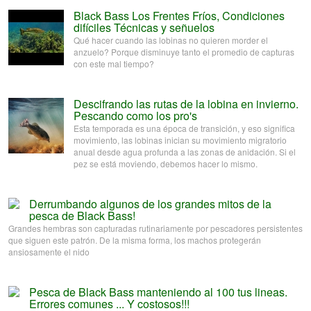
Black Bass Los Frentes Fríos, Condiciones
difíciles Técnicas y señuelos
Qué hacer cuando las lobinas no quieren morder el
anzuelo? Porque disminuye tanto el promedio de capturas
con este mal tiempo?
Descifrando las rutas de la lobina en invierno.
Pescando como los pro's
Esta temporada es una época de transición, y eso significa
movimiento, las lobinas inician su movimiento migratorio
anual desde agua profunda a las zonas de anidación. Si el
pez se está moviendo, debemos hacer lo mismo.
Derrumbando algunos de los grandes mitos de la
pesca de Black Bass!
Grandes hembras son capturadas rutinariamente por pescadores persistentes
que siguen este patrón. De la misma forma, los machos protegerán
ansiosamente el nido
Pesca de Black Bass manteniendo al 100 tus lineas.
Errores comunes ... Y costosos!!!