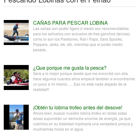
CAÑAS PARA PESCAR LOBINA
Las cañas con poder ligero ó medio son recomendables
para los señuelos con anzuelos de tres ganchos (tercias)
como lo son los Paletones, Rat-l-Traps, Sara Spooks,
Poppers, Jerks, etc. etc. mientras que el poder medio
pesado.
¿Que porque me gusta la pesca?
Sera a lo mejor porque desde que me encontré con ella
hace algunos cuantos años empecé también a encontrarme
un poco a mí mismo….. Eso no está nada alejado de la
realidad!!
¡Obtén tu lobina trofeo antes del desove!
Ahora bien, buscar nuestra lobina trofeo en todas estas
áreas supondrán un derroche enorme de energía, ya que
cubrirlos en su totalidad implicaría una verdadera proeza y
muchísimas horas en el agua