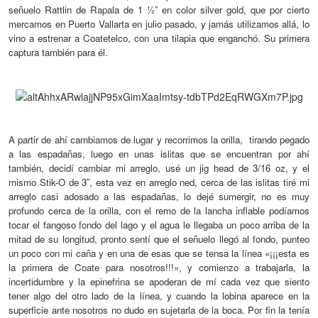
señuelo Rattlin de Rapala de 1 ½” en color silver gold, que por cierto
mercamos
en Puerto Vallarta en julio pasado
,
y jamás utilizamos allá, lo
vino a estrenar a Coatetelco, con una tilapia que enganchó.
Su primera
captura
también para él.
A partir de ahí cambiamos de lugar y recorrimo
s
la orilla
,
tirando pegado
a l
as espadañas
,
luego en
unas islitas que se encuentran por ahí
también, decidí cambiar mi arreglo, usé un jig head de 3/16 oz, y el
mismo Stik-O de 3”, esta vez en arreglo ned, cerca de las islitas tiré mi
arreglo
casi adosado a las espadañas
, lo dejé sumergir, no es muy
profundo cerca de la orilla, con el remo de la lancha inflable podíamos
tocar el fangoso fondo del lago y el agua le llegaba un poco arriba de la
mitad de su longitud, pronto sentí que el señuelo llegó al fondo, punteo
un poco
con mi caña y en una de esas que se tensa la línea «¡¡¡esta es
la primera de Coate para nosotros!!!», y comienzo a trabajarla, la
incertidumbre y la epinefrina se apoderan de mí
cada vez que
siento
tener
algo del otro lado de la línea, y cuando la lobina aparece en la
superficie ante nosotros no dudo en sujetarla de la boca. Por fin la tenía