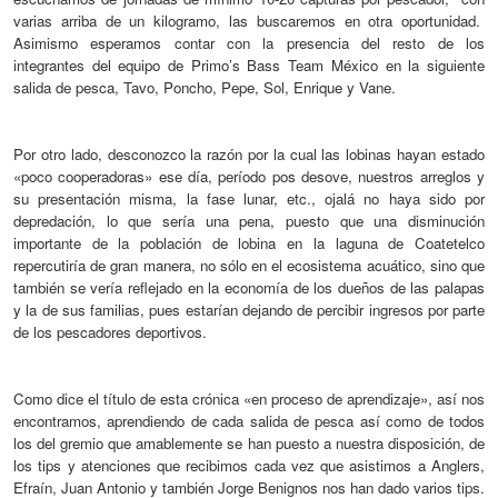
varias arriba de un kilogramo, las buscaremos en otra oportunidad.
Asimismo esperamos contar con la presencia del resto de los
integrantes del equipo de Primo’s Bass Team México en la siguiente
salida de pesca
, Tavo, Poncho, Pepe, Sol, Enrique y Vane.
Por otro lado, desconozco la razón por la cual las lobinas hayan estado
«
poco cooperadoras
»
ese día, período pos desove, nuestros arreglos y
su
presentación
misma,
la fase lunar
, etc., ojalá no
haya sido
por
depredación,
lo que
sería una pena, puesto que una disminución
importante de la población de lobina en la laguna de Coatetelco
repercutiría de gran manera, no sólo en el ecosistema acuático, sino que
también se vería reflejado en la economía de los dueños de las palapas
y
la de
sus familias, pues estarían dejando de percibir ingresos por parte
de los pescadores deportivos.
Como dice el título de esta crónica
«
en proceso de aprendizaje
»
, así nos
encontramos
,
aprendiendo
de
cada salida de pesca así como de todos
los del gremio que amablemente se han puesto a nuestra disposición,
de
los tips y atenciones
que recibimos cada vez que asistimos a Anglers,
Efraín, Juan Antonio y también Jorge Benignos nos han dado varios tips.