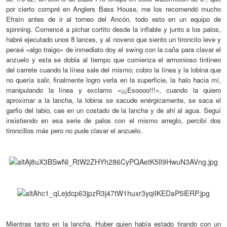
por cierto compré en Anglers Bass House, me los recomendó mucho
Efraín antes de ir al torneo del Ancón, todo esto en un equipo de
spinning. Comencé a pichar cortito desde la inflable y junto a los palos,
habré
ejecutado
unos 8 lances, y al noveno que siento un tironcito leve y
pensé «algo traigo» de inmediato doy
el
swing
con
la caña para clavar el
anzuelo y
esta se dobla al tiempo que comienza el armonioso
tintine
o
del carrete
cuando la línea sale d
el mismo
; cobro la línea y la lobina que
no quería salir, finalmente logro verla en la superficie, la halo hacia mí,
manipul
ando
la línea y exclamo «¡¡¡
Esoooo
!!!»
,
cuando la
quiero
aproximar
a
la lancha
,
la lobina se sacude enérgicamente, se saca el
garfio del labio, cae en un costado de la lancha y de ahí al agua. Seguí
insistiendo en esa serie de palos con el mismo arreglo, percibí dos
tironcillos más pero no pude clavar el anzuelo.
Mientras tanto en la lancha, Huber quien había estado tirando con un