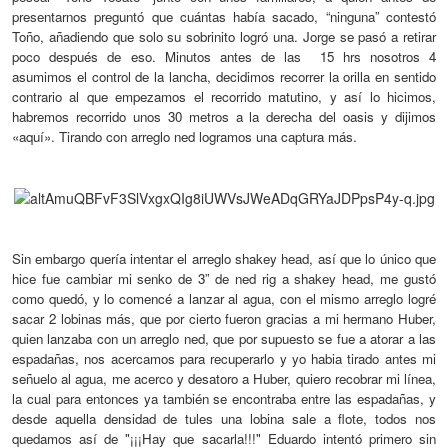
presentarnos preguntó que cuántas había sacado, “ninguna” contestó
Toño, añadiendo que solo su sobrinito logró una. Jorge se pasó a retirar
poco después de eso.
Minutos
antes de las
15 hrs nosotros 4
asumimos el control de la lancha, decidimos recorrer la orilla en sentido
contrario
al que
empezamos el recorrido
matutino
, y así lo hicimos,
habremos recorrido unos
30
metros a la derecha del oasis y dijimos
«aquí». Tirando con arreglo ned logramos una captura más.
Sin embargo quería intentar el arreglo shakey head, así que lo único que
hice fue cambiar mi senko de 3” de ned rig a shakey head, me gustó
como quedó, y lo comencé a lanzar al agua, con el mismo arreglo logré
sacar
2
lobinas más,
que por cierto
fueron gracias a mi hermano Huber,
quien lanzaba con
un
arreglo ned, que por supuesto se fue a atorar a las
espadañas,
nos acercamos para recuperarlo
y yo habia tirado antes mi
señuelo al agua, me acerco y desatoro a Huber, quiero recobrar mi línea,
la cual para entonces ya también se encontraba entre las espadañas, y
desde aquella densidad de tules una lobina sale a flote, todos nos
quedamos así de "¡¡¡Hay que sacarla!!!" Eduardo intentó primero sin