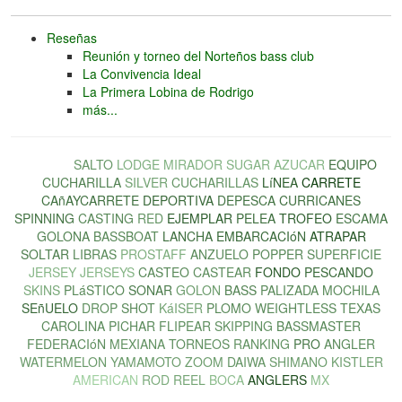
Reseñas
Reunión y torneo del Norteños bass club
La Convivencia Ideal
La Primera Lobina de Rodrigo
más...
LOBINA
SALTO
LODGE
MIRADOR
SUGAR
AZUCAR
EQUIPO
CUCHARILLA
SILVER
CUCHARILLAS
LíNEA
CARRETE
CAñAYCARRETE
DEPORTIVA
DEPESCA
CURRICANES
SPINNING
CASTING
RED
EJEMPLAR
PELEA
TROFEO
ESCAMA
GOLONA
BASSBOAT
LANCHA
EMBARCACIóN
ATRAPAR
SOLTAR
LIBRAS
PROSTAFF
ANZUELO
POPPER
SUPERFICIE
JERSEY
JERSEYS
CASTEO
CASTEAR
FONDO
PESCANDO
SKINS
PLáSTICO
SONAR
GOLON
BASS
PALIZADA
MOCHILA
SEñUELO
DROP
SHOT
KáISER
PLOMO
WEIGHTLESS
TEXAS
CAROLINA
PICHAR
FLIPEAR
SKIPPING
BASSMASTER
FEDERACIóN
MEXIANA
TORNEOS
RANKING
PRO
ANGLER
WATERMELON
YAMAMOTO
ZOOM
DAIWA
SHIMANO
KISTLER
AMERICAN
ROD
REEL
BOCA
ANGLERS
MX