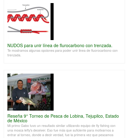
NUDOS para unir línea de flurocarbono con trenzada.
Te mostramos algunas opciones para poder unir linea de fluorocarbono con
trenzada.
Reseña 9° Torneo de Pesca de Lobina, Tejupilco, Estado
de México
Mi primo Gabo tuvo un resultado similar utilizando equipo de fly fishing con
una mosca lefty's deceiver. Eso fue más que suficiente para motivarnos a
entrar al torneo, donde a decir verdad, fue la primera vez que pescamos