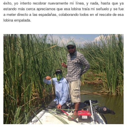
éxito, yo intento recobrar nuevamente mi línea, y nada, hasta que ya
estando más cerca apreciamos que esa lobina traía mi señuelo
y
se fue
a meter directo a las espadañas, colabora
ndo todos
en
el rescate
de esa
lobina empalada.