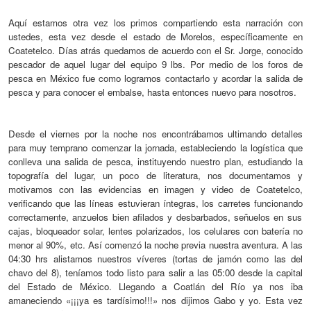
Aquí estamos otra vez los primos compartiendo est
a narración
con
ustedes, esta vez desde el estado de Morelos, específicamente en
Coatetelco. Días atrás quedamos de acuerdo con el Sr. Jorge, conocido
pescador de aquel lugar del equipo 9 lbs. Por medio de los foros de
pesca en México fue como logramos contactarlo y acordar la salida de
pesca y para conocer el embalse, hasta entonces
nuevo
para nosotros.
Desde el viernes por la noche nos encontrábamos ultimando detalles
para muy temprano comenzar la jornada, estableciendo la logística que
conlleva una salida de pesca, instituyendo nuestro plan,
estudiando la
topografía del
lugar
, un poco de literatura, nos documentamos y
motivamos con las evidencias en imagen y video de Coatetelco,
verificando
que
las líneas
estuvieran íntegras, los carretes funcionando
correcta
mente
, anzuelos bien afilados y desbarbados, señuelos en sus
cajas, bloqueador solar, lentes polarizados, los celulares con batería no
menor al 90%, etc. Así comenzó la noche previa nuestra aventura. A las
04:30 hrs alistamos nuestros víveres (tortas de jamón como las del
chavo del 8), teníamos todo listo para salir a las 05:00 desde la capital
del Estado de México. Llegando a Coatlán del Río ya nos iba
amaneciendo «¡¡¡ya es tardísimo!!!» nos dijimos Gabo y yo. Esta vez