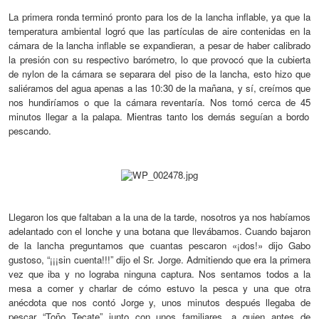
La primera ronda terminó pronto para los de la lancha inflable, ya que la
temperatura
ambiental logró que las partículas de aire contenidas en
la
cámara de la lancha inflable
se expandieran, a pesar de haber calibrado
la presión con su respectivo barómetro, lo que
provocó que la cubierta
de nylon de la cámara se separara del piso de la lancha,
esto hizo
que
saliéramos del agua apenas a las 10
:30
de la mañana, y sí, creímos que
nos hundiríamos o que la cámara reventaría. Nos tomó
cerca de 45
minutos llegar a la palapa. Mientras tanto los demás seguían a bordo
pescando.
Llegaron los que faltaban a la una de la tarde, nosotros ya nos habíamos
adelantado con el lonche y una botana que llevábamos. Cuando bajaron
de la lancha preguntamos que cuantas pescaron «¡dos!» dijo Gabo
gustoso, “¡¡¡sin cuenta!!!” dijo el Sr. Jorge. Admitiendo que
era la primera
vez que iba y no lograba ninguna captura
. Nos sentamos todos a la
mesa a comer y charlar de cómo estuvo la pesca y una que otra
anécdota que nos contó Jorge y, unos minutos después lleg
aba
de
pescar “Toño Tecate” junto con unos familiares, a quien antes de