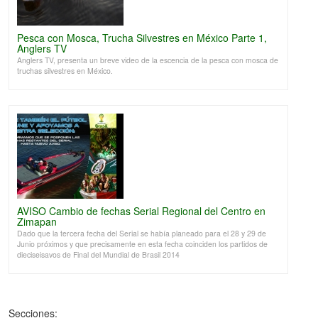
Pesca con Mosca, Trucha Silvestres en México Parte 1,
Anglers TV
Anglers TV, presenta un breve video de la escencia de la pesca con mosca de
truchas silvestres en México.
AVISO Cambio de fechas Serial Regional del Centro en
Zimapan
Dado que la tercera fecha del Serial se había planeado para el 28 y 29 de
Junio próximos y que precisamente en esta fecha coinciden los partidos de
dieciseisavos de Final del Mundial de Brasil 2014
Secciones: