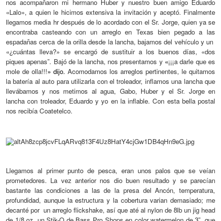
nos acompañaron mi hermano Huber y nuestro buen amigo Eduardo
«Lalo»,
a quien
le h
icimos extensiva la invitación
y aceptó. Finalmente
llegamos media hr después de lo acordado con el Sr. Jorge, quien
ya
se
encontraba casteando con un arreglo en Texas bien pegado a l
as
espadañas
cerca de la orilla desde la lancha, bajamos del vehículo y un
«¿cuántas lleva?» se encargó de sustituir a los buenos días, «dos
piques apenas”. Bajó de la lancha, nos presentamos y
«
¡¡¡a darle que es
mole de olla!!!
» dijo.
Ac
omodamos los arreglos
pertinentes
, le quitamos
la batería al auto para utilizarla con el troleador, inflamos una lancha que
llevábamos y nos metimos al agua, Gabo, Huber y el Sr. Jorge en
lancha con troleador, Eduardo y yo en la inflable. Con esta bella postal
nos recib
ía
Coatetelco.
Llegamos al primer punto de pesca, eran unos palos que se veían
prometedores.
La vez anterior nos dio buen resultado y se parecían
bastante las condiciones a las de la presa del Ancón, temperatura,
profundidad, aunque la estructura y la cobertura varian demasiado; me
decanté por
un arreglo flickshake, así que até
al nylon de 8lb un jig
head
de 1/8 oz, un Stik-O de Bass Pro Shops en color watermelon de 3”
,
que