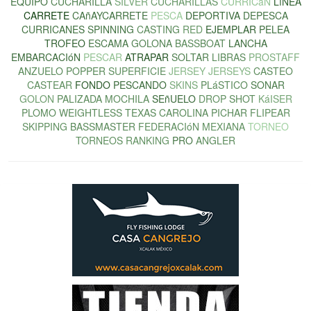
EQUIPO
CUCHARILLA
SILVER
CUCHARILLAS
CURRICáN
LíNEA
CARRETE
CAñAYCARRETE
PESCA
DEPORTIVA
DEPESCA
CURRICANES
SPINNING
CASTING
RED
EJEMPLAR
PELEA
TROFEO
ESCAMA
GOLONA
BASSBOAT
LANCHA
EMBARCACIóN
PESCAR
ATRAPAR
SOLTAR
LIBRAS
PROSTAFF
ANZUELO
POPPER
SUPERFICIE
JERSEY
JERSEYS
CASTEO
CASTEAR
FONDO
PESCANDO
SKINS
PLáSTICO
SONAR
GOLON
PALIZADA
MOCHILA
SEñUELO
DROP
SHOT
KáISER
PLOMO
WEIGHTLESS
TEXAS
CAROLINA
PICHAR
FLIPEAR
SKIPPING
BASSMASTER
FEDERACIóN
MEXIANA
TORNEO
TORNEOS
RANKING
PRO
ANGLER