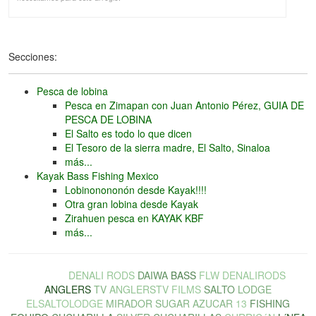
Secciones:
Pesca de lobina
Pesca en Zimapan con Juan Antonio Pérez, GUIA DE
PESCA DE LOBINA
El Salto es todo lo que dicen
El Tesoro de la sierra madre, El Salto, Sinaloa
más...
Kayak Bass Fishing Mexico
Lobinonononón desde Kayak!!!!
Otra gran lobina desde Kayak
Zirahuen pesca en KAYAK KBF
más...
LOBINA
DENALI
RODS
DAIWA
BASS
FLW
DENALIRODS
ANGLERS
TV
ANGLERSTV
FILMS
SALTO
LODGE
ELSALTOLODGE
MIRADOR
SUGAR
AZUCAR
13
FISHING