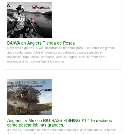
DAIWA en Anglers Tienda de Pesca
Necesitas algo de DAIWA, nosotros los tenemos para ti, en todas las gamas
agua salda, agua dulce en diversas modalidades y para especies en
específico, ropa táctica, señuelos, visita su página, si no lo tenemos en
existencia te lo traemos hasta tus manos.
Anglers Tv México BIG BASS FISHING #1 / Te decimos
como pescar lobinas grandes.
3 Lobinas, pescadas en diferentes momentos en el cual señalamos, la época