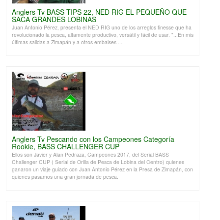
Anglers Tv BASS TIPS 22, NED RIG EL PEQUEÑO QUE
SACA GRANDES LOBINAS
Juan Antonio Pérez, presenta el NED RIG uno de los arreglos finesse que ha
revolucionado la pesca, altamente productivo, versátil y fácil de usar. "...En mis
últimas salidas a Zimapán y a otros embalses ....
Anglers Tv Pescando con los Campeones Categoría
Rookie, BASS CHALLENGER CUP
Ellos son Javier y Alan Pedraza, Campeones 2017, del Serial BASS
Challenger CUP ( Serial de Orilla de Pesca de Lobina del Centro) quienes
ganaron un viaje guiado con Juan Antonio Pérez en la Presa de Zimapán, con
quienes pasamos una gran jornada de pesca.