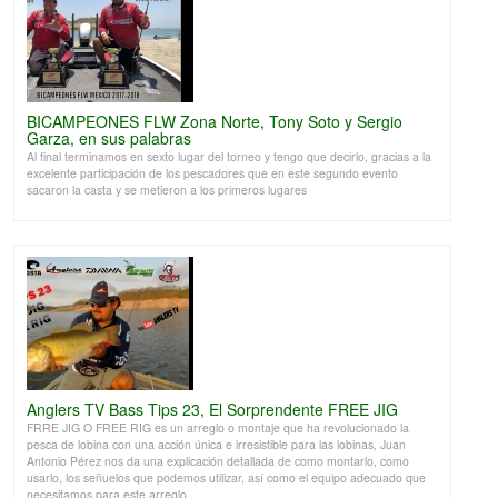
BICAMPEONES FLW Zona Norte, Tony Soto y Sergio
Garza, en sus palabras
Al final terminamos en sexto lugar del torneo y tengo que decirlo, gracias a la
excelente participación de los pescadores que en este segundo evento
sacaron la casta y se metieron a los primeros lugares
Anglers TV Bass Tips 23, El Sorprendente FREE JIG
FRRE JIG O FREE RIG es un arreglo o montaje que ha revolucionado la
pesca de lobina con una acción única e irresistible para las lobinas, Juan
Antonio Pérez nos da una explicación detallada de como montarlo, como
usarlo, los señuelos que podemos utilizar, así como el equipo adecuado que
necesitamos para este arreglo.