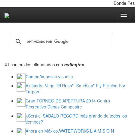
Donde Pesc
Toggle nav
41
contenidos etiquetados con
redington
.
Campaña pesca y suelta
Alejandro Vega "El Ruso" "Sandflea" Fly Flishing For
Tarpon
Gran TORNEO DE APERTURA 2014 Centro
Recreativo Dunas Campestre
¿Será el SABALO RECORD más grande de todos los
tiempos?
Ahora en México,WATERWORKS L A M S O N