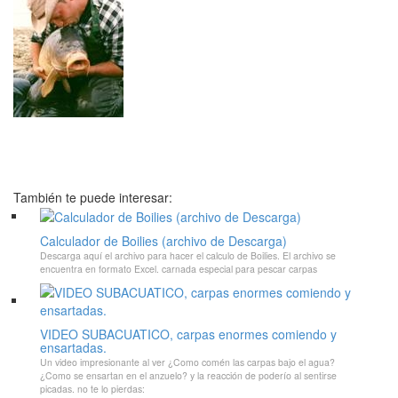
También te puede interesar:
Calculador de Boilies (archivo de Descarga)
Descarga aquí el archivo para hacer el calculo de Boilies. El archivo se
encuentra en formato Excel. carnada especial para pescar carpas
VIDEO SUBACUATICO, carpas enormes comiendo y
ensartadas.
Un video impresionante al ver ¿Como comén las carpas bajo el agua?
¿Como se ensartan en el anzuelo? y la reacción de poderío al sentirse
picadas. no te lo pierdas: