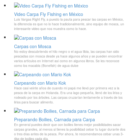
Video Carpa Fly Fishing en México
Luis Vargas Right Fly, a puesto la pauta para pescar las carpas en México,
la diferencia es que no lo hace tradicionalmente, sino equipo de mosca, un
interesante video que nos muestra como lo hace.
Carpas con Mosca
No estoy descubriendo el hilo negro o el agua tibia, las carpas han sido
pescadas con mosca desde ya hace algunos años y se pueden encontrar
varios artículos en Internet así como en algunos libros. Se les reconoce
como los macabis (Bonefish) de agua dulce
Carpeando con Mario Kok
Hace casi veinte años de cuando mi papá me llevó por primera vez a la
pesca de la carpa en Holanda. Era una lago pequeña, llenó de los lirios y
rodeado por los árboles. Las carpas cruzarían lentamente a través de los
lirios para buscar alimento.
Preparando Boilies, Carnada para Carpa
En general puedes decir que con boilies tienes mejor posibilidades sacar
carpas grandes, al menos si tienes la posibilidad cebar tu lugar durante dos
o tres días antes de la pesca. Por ahora, te recomendamos cebar unas 3-
4kg de boilies cada día.