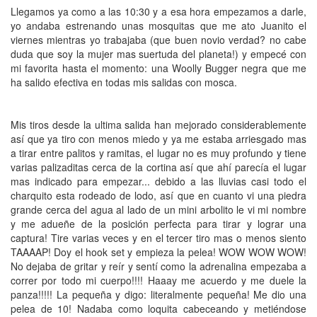
Llegamos ya como a las 10:30 y a esa hora empezamos a darle,
yo andaba estrenando unas mosquitas que me ato Juanito el
viernes mientras yo trabajaba (que buen novio verdad? no cabe
duda que soy la mujer mas suertuda del planeta!) y empecé con
mi favorita hasta el momento: una Woolly Bugger negra que me
ha salido efectiva en todas mis salidas con mosca.
Mis tiros desde la ultima salida han mejorado considerablemente
así que ya tiro con menos miedo y ya me estaba arriesgado mas
a tirar entre palitos y ramitas, el lugar no es muy profundo y tiene
varias palizaditas cerca de la cortina así que ahí parecía el lugar
mas indicado para empezar... debido a las lluvias casi todo el
charquito esta rodeado de lodo, así que en cuanto vi una piedra
grande cerca del agua al lado de un mini arbolito le vi mi nombre
y me adueñe de la posición perfecta para tirar y lograr una
captura! Tire varias veces y en el tercer tiro mas o menos siento
TAAAAP! Doy el hook set y empieza la pelea!
WOW WOW WOW!
No dejaba de gritar y reír y sentí como la adrenalina empezaba a
correr por todo mi cuerpo!!!! Haaay me acuerdo y me duele la
panza!!!!! La pequeña y digo: literalmente pequeña! Me dio una
pelea de 10! Nadaba como loquita cabeceando y metiéndose