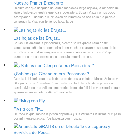
Nuestro Primer Encuentro!
Resulta ser que después de tantos meses de larga espera, la emoción del
viaje y todo eso nuestra querida moderadora Susan Maza no nos pudo
acompañar.... debido a la situación de nuestros países no le fue posible
conseguir la Visa aun teniendo la carta de
Las hojas de las Brujas...
Brujas, Hawaianas, Spinnerbaits, o como se les quiera llamar este
famosísimo señuelo ha demostrado en muchas ocasiones ser uno de los
favoritos de nuestras amigas con escamas. Así que se me ocurrió que
aunque no me considero en lo absoluto experta en el u
¿Sabías que Cleopatra era Pescadora?
Cuenta la historia que una linda tarde de pesca estaban Marco Antonio y
Cleopatra en su “bassboat” compartiendo todo lo bello de la pesca en
pareja viviendo maravillosos momentos llenos de felicidad y perfección que
aparentemente nada podía arruinar solo
Flying con Fly...
De todo lo que implica la pesca deportiva y sus variantes la ultima que paso
por mi mente practicar fue la pesca con mosca…