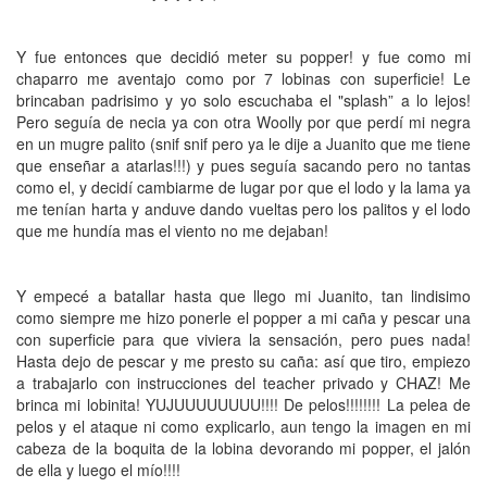
Y fue
entonces que decidió meter su popper! y fue como mi
chaparro me aventajo como por 7 lobinas con superficie! Le
brincaban padrisimo y yo solo escuchaba el "splash” a lo lejos!
Pero seguía de necia ya con otra Woolly por que perdí mi negra
en un mugre palito (snif snif pero ya le dije a Juanito que me tiene
que enseñar a atarlas!!!) y pues seguía sacando pero no tantas
como el, y decidí cambiarme de lugar por que el lodo y la lama ya
me tenían harta y anduve dando vueltas pero los palitos y el lodo
que me hundía mas el viento no me dejaban!
Y empecé a batallar hasta que llego mi Juanito, tan lindisimo
como siempre me hizo ponerle el popper a mi caña y pescar una
con superficie para que viviera la sensación, pero pues nada!
Hasta dejo de pescar y me presto su caña: así que tiro, empiezo
a trabajarlo con instrucciones del teacher privado y CHAZ! Me
brinca mi lobinita! YUJUUUUUUUU!!!! De pelos!!!!!!!! La pelea de
pelos y el ataque ni como explicarlo, aun tengo la imagen en mi
cabeza de la boquita de la lobina devorando mi popper, el jalón
de ella y luego el mío!!!!