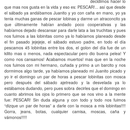
decidimos hacer lo
que mas nos gusta en la vida y eso es: PESCAR!... así que desde
el sábado ya andábamos Juanito y yo con caña en mano, yo ya
tenia muchas ganas de pescar lobinas y darme un atraconcito ya
que últimamente habían andado poco cooperativas y las
habíamos dejado descansar para darle lata a las truchitas y pues
nos fuimos a las lobinitas como ya lo habíamos planeado desde
el fin pasado jejejeje, el sábado estuvo padre, en todo el día
pescamos 45 lobinitas entre los dos, el golon del día fue de un
kilito mas o menos, nada espectacular pero dio buena pelea! Y
como nos cansamos! Acabamos muertos! mas que en la noche
nos fuimos con mi hermano, cuñada y primo a un barcito y nos
dormimos algo tarde, ya habíamos planeado mi Juanito picado y
yo ir el domingo un par de horas a pescar lobinitas con mosca
pero después del sábado ajetreado y la desvelada ya lo
estábamos dudando, pero pues sobra decirles que el domingo en
cuanto abrimos los ojos lo primero que se nos vino a la mente
fue: PESCAR! Sin duda alguna y con todo y todo nos fuimos
“dizque un par de horas” a darle con la mosca a mis lobinitas!!!!
Gorra, jeans, botas, cualquier camisa, moscas, caña y
vámonos!!!!!