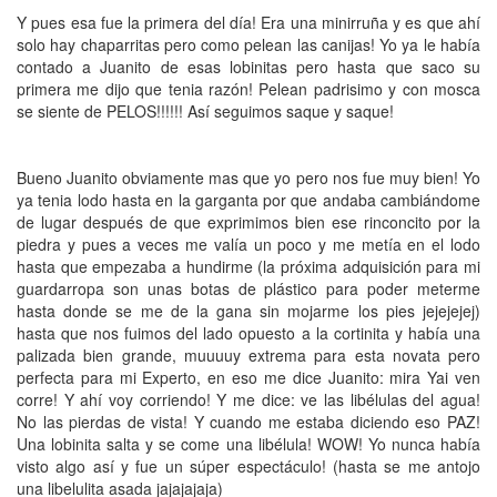
Y pues esa fue la primera del día! Era una minirruña y es que ahí
solo hay chaparritas pero como pelean las canijas! Yo ya le había
contado a Juanito de esas lobinitas pero hasta que saco su
primera me dijo que tenia razón! Pelean padrisimo y con mosca
se siente de PELOS!!!!!! Así seguimos saque y saque!
Bueno Juanito obviamente mas que yo pero nos fue muy bien! Yo
ya tenia lodo hasta en la garganta por que andaba cambiándome
de lugar después de que exprimimos bien ese rinconcito por la
piedra y pues a veces me valía un poco y me metía en el lodo
hasta que empezaba a hundirme (la próxima adquisición para mi
guardarropa son unas botas de plástico para poder meterme
hasta donde se me de la gana sin mojarme los pies jejejejej)
hasta que nos fuimos del lado opuesto a la cortinita y había una
palizada bien grande, muuuuy extrema para esta novata pero
perfecta para mi Experto, en eso me dice Juanito: mira Yai ven
corre! Y ahí voy corriendo! Y me dice: ve las libélulas del agua!
No las pierdas de vista! Y cuando me estaba diciendo eso PAZ!
Una lobinita salta y se come una libélula! WOW! Yo nunca había
visto algo así y fue un súper espectáculo! (hasta se me antojo
una libelulita asada jajajajaja)