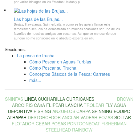
por varios biólogos en los Estados Unidos y p
Las hojas de las Brujas...
Brujas, Hawaianas, Spinnerbaits, o como se les quiera llamar este
famosísimo señuelo ha demostrado en muchas ocasiones ser uno de los
favoritos de nuestras amigas con escamas. Así que se me ocurrió que
aunque no me considero en lo absoluto experta en el u
Secciones:
La pesca de trucha
Cómo Pescar en Aguas Turbias
Cómo Pescar su Trucha
Conceptos Básicos de la Pesca: Carretes
más...
SNINFAS
LíNEA
CUCHARILLA
CURRICANES
CARRETE
BROWN
ARCOIRIS
CAñA
FLIPEAR
LANCHA
TROLEAR
FLY
AGUA
DEPORTIVA
FISHING
ANZUELOS
CARPA
SPINNING
EQUIPO
ATRAPAR
DESTORCEDOR
ANCLAR
VADEAR
POZAS
SOLTAR
FLOTADOR
CEBAR
POSAS
PONTOONBOAT
FISHERMAN
STEELHEAD
RAINBOW