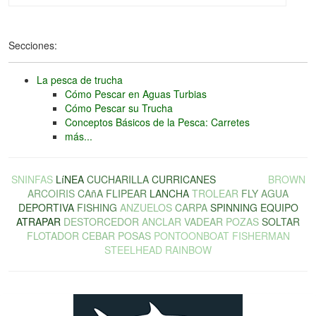
Secciones:
La pesca de trucha
Cómo Pescar en Aguas Turbias
Cómo Pescar su Trucha
Conceptos Básicos de la Pesca: Carretes
más...
SNINFAS
LíNEA
CUCHARILLA
CURRICANES
CARRETE
BROWN
ARCOIRIS
CAñA
FLIPEAR
LANCHA
TROLEAR
FLY
AGUA
DEPORTIVA
FISHING
ANZUELOS
CARPA
SPINNING
EQUIPO
ATRAPAR
DESTORCEDOR
ANCLAR
VADEAR
POZAS
SOLTAR
FLOTADOR
CEBAR
POSAS
PONTOONBOAT
FISHERMAN
STEELHEAD
RAINBOW