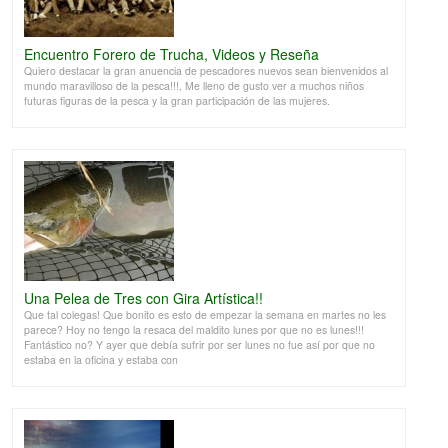
Encuentro Forero de Trucha, Videos y Reseña
Quiero destacar la gran anuencia de pescadores nuevos sean bienvenidos al
mundo maravilloso de la pesca!!!, Me lleno de gusto ver a muchos niños
futuras figuras de la pesca y la gran participación de las mujeres.
Una Pelea de Tres con Gira Artística!!
Que tal colegas! Que bonito es esto de empezar la semana en martes no les
parece? Hoy no tengo la resaca del maldito lunes por que no es lunes!!!
Fantástico no? Y ayer que debía sufrir por ser lunes no fue así por que no
estaba en la oficina y estaba con