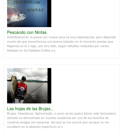
Pescando con Ninfas
Definitivamente, la pesca con mosca seca es muy espectacular, pero depende
mucho de que encontremos una buena eclosión en el momento preciso que
llegamos al rio o lago, por otro lado, según estudios realizados por varios
biólogos en los Estados Unidos y p
Las hojas de las Brujas...
Brujas, Hawaianas, Spinnerbaits, o como se les quiera llamar este famosísimo
señuelo ha demostrado en muchas ocasiones ser uno de los favoritos de
nuestras amigas con escamas. Así que se me ocurrió que aunque no me
considero en lo absoluto experta en el u