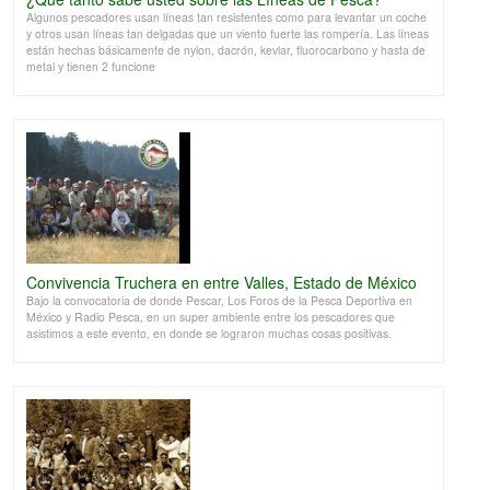
Algunos pescadores usan líneas tan resistentes como para levantar un coche
y otros usan líneas tan delgadas que un viento fuerte las rompería. Las líneas
están hechas básicamente de nylon, dacrón, kevlar, fluorocarbono y hasta de
metal y tienen 2 funcione
Convivencia Truchera en entre Valles, Estado de México
Bajo la convocatoria de donde Pescar, Los Foros de la Pesca Deportiva en
México y Radio Pesca, en un super ambiente entre los pescadores que
asistimos a este evento, en donde se lograron muchas cosas positivas.