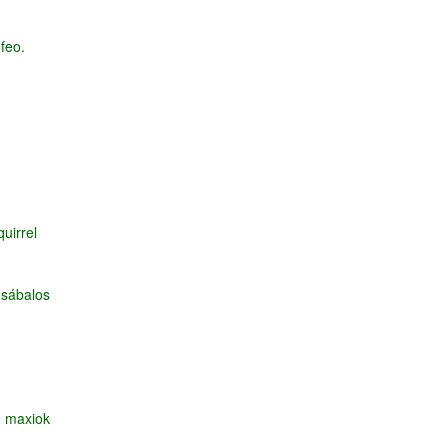
feo.
uirrel
 sábalos
o maxiok