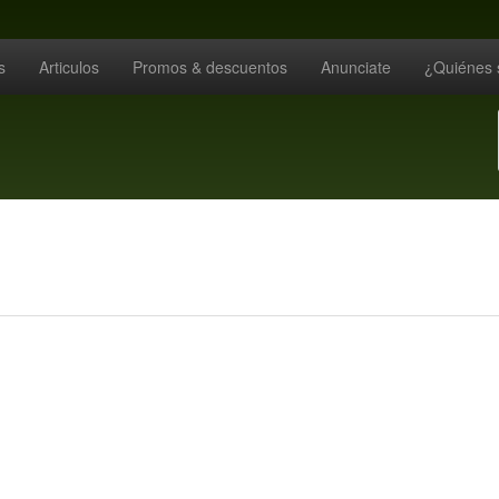
s
Articulos
Promos & descuentos
Anunciate
¿Quiénes