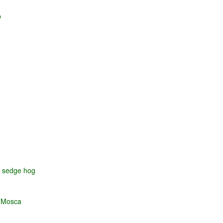
b
r sedge hog
n Mosca