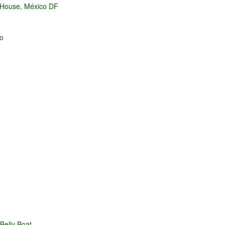
 House, México DF
oo
Belly Boat