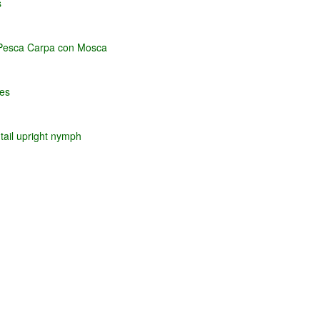
s
, Pesca Carpa con Mosca
les
tail upright nymph