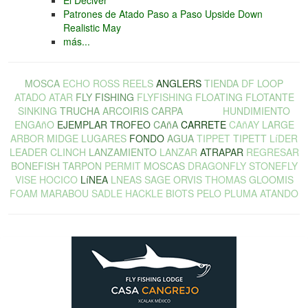
El Deciver
Patrones de Atado Paso a Paso Upside Down
Realistic May
más...
MOSCA
ECHO
ROSS
REELS
ANGLERS
TIENDA
DF
LOOP
ATADO
ATAR
FLY
FISHING
FLYFISHING
FLOATING
FLOTANTE
SINKING
TRUCHA
ARCOIRIS
CARPA
LOBINA
HUNDIMIENTO
ENGAñO
EJEMPLAR
TROFEO
CAñA
CARRETE
CAñAY
LARGE
ARBOR
MIDGE
LUGARES
FONDO
AGUA
TIPPET
TIPETT
LíDER
LEADER
CLINCH
LANZAMIENTO
LANZAR
ATRAPAR
REGRESAR
BONEFISH
TARPON
PERMIT
MOSCAS
DRAGONFLY
STONEFLY
VISE
HOCICO
LíNEA
LNEAS
SAGE
ORVIS
THOMAS
GLOOMIS
FOAM
MARABOU
SADLE
HACKLE
BIOTS
PELO
PLUMA
ATANDO