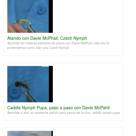
Atando con Davie McPhail, Czech Nymph
Aprende los mejores patrones de pesca con Davie McPhail, esta vez te
presentamos como atar una Czech Nymph
Caddis Nymph Pupa, paso a paso con Davie McPahil
Aprende a atar un escelente patrón para pesca de trucha, caddis nymph pupa