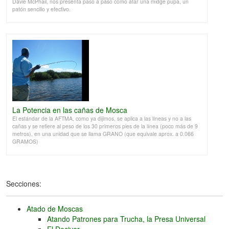
Davie McPhail, nos presenta paso a paso como atar una midge pupa, un
patón sencillo y efectivo.
La Potencia en las cañas de Mosca
El estándar de la AFTMA, como ya dijimos, se aplica a las líneas y no a las
cañas y se refiere al peso de los 30 primeros pies de la línea (poco más de 9
metros), en una unidad que se llama GRANO (que equivale aprox. a 0.066
GRAMOS)
Secciones:
Atado de Moscas
Atando Patrones para Trucha, la Presa Universal