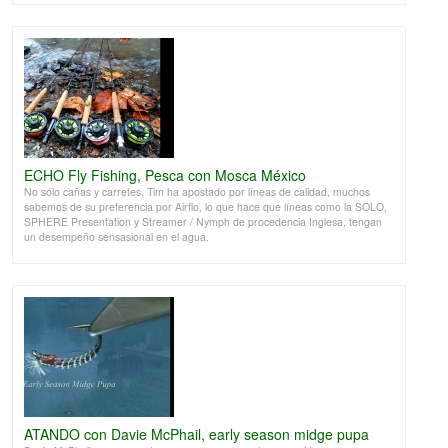
ECHO Fly Fishing, Pesca con Mosca México
No sólo cañas y carretes, Tim ha apostado por líneas de calidad, muchos
sabemos de su preferencia por Airflo, lo que hace que líneas como la SOLO,
SPHERE Presentation y Streamer / Nymph de procedencia Inglesa, tengan
un desempeño sensasional en el agua.
ATANDO con Davie McPhail, early season midge pupa