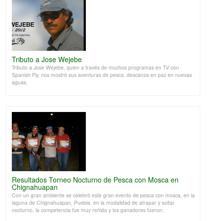
Tributo a Jose Wejebe
Tributo a Jose Wejebe, quien a través de muchos programas en TV con
Spanish Fly, nos mostró sus aventuras de pesca, descanza en paz en nuevas
aguas.
Resultados Torneo Nocturno de Pesca con Mosca en
Chignahuapan
Con un gran ambiente se celebró este gran evento de pesca con mosca, en la
laguna de Chignahuapan, Puebla, en la modalidad de atrapar y soltar
nocturno, la competencia fue muy reñida y los ganadores fueron: