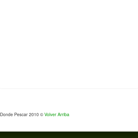
Donde Pescar 2010 ©
Volver Arriba