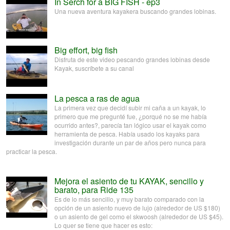
In Serch for a BIG FISH - ep3
Una nueva aventura kayakera buscando grandes lobinas.
Big effort, big fish
Disfruta de este video pescando grandes lobinas desde
Kayak, suscríbete a su canal
La pesca a ras de agua
La primera vez que decidí subir mi caña a un kayak, lo
primero que me pregunté fue, ¿porqué no se me había
ocurrido antes?, parecía tan lógico usar el kayak como
herramienta de pesca. Había usado los kayaks para
investigación durante un par de años pero nunca para
practicar la pesca.
Mejora el asiento de tu KAYAK, sencillo y
barato, para Ride 135
Es de lo más sencillo, y muy barato comparado con la
opción de un asiento nuevo de lujo (alrededor de US $180)
o un asiento de gel como el skwoosh (alrededor de US $45).
Lo quer se tiene que hacer es esto: