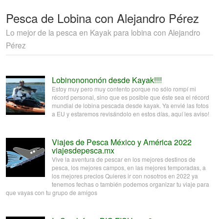
Pesca de Lobina con Alejandro Pérez
Lo mejor de la pesca en Kayak para lobina con Alejandro
Pérez
Lobinonononón desde Kayak!!!!
Estoy muy pero muy contento porque no sólo rompí mi
récord personal, sino que es posible que éste sea el récord
mundial de lobina pescada desde kayak. Ya envié las fotos
a EU y estaremos revisándolo en estos días, aquí les aviso!
Viajes de Pesca México y América 2022
viajesdepesca.mx
Vive la aventura de pescar en los mejores destinos de
pesca, los mejores campos, en las mejores temporadas, a
los mejores precios Quieres ir con nosotros en 2022 ya
tenemos fechas o también podemos organizar tu viaje para
que vayas con tu grupo de amigos